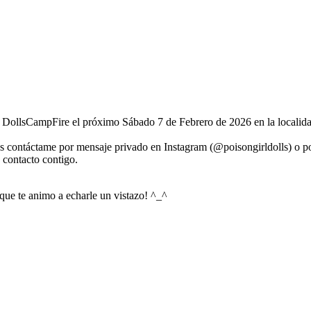
n DollsCampFire el próximo Sábado 7 de Febrero de 2026 en la localida
as contáctame por mensaje privado en Instagram (@poisongirldolls) o p
n contacto contigo.
 que te animo a echarle un vistazo! ^_^