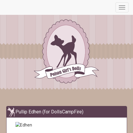
Toggl
navig
Pullip Edhen (for DollsCampFire)