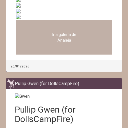
Ir a galería de
Analeia
26/01/2026
Pullip Gwen (for DollsCampFire)
Pullip Gwen (for
DollsCampFire)