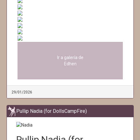
Ir a galería de
Edhen
29/01/2026
Pullip Nadia (for DollsCampFire)
Pullip Nadia (for