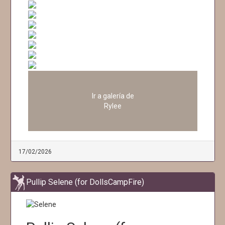
Ir a galería de
Rylee
17/02/2026
Pullip Selene (for DollsCampFire)