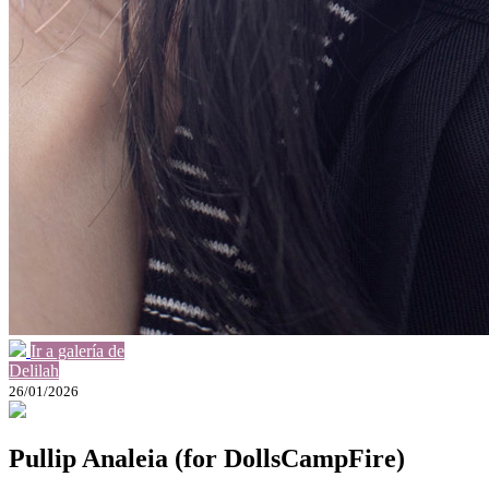
Ir a galería de
Delilah
26/01/2026
Pullip Analeia (for DollsCampFire)