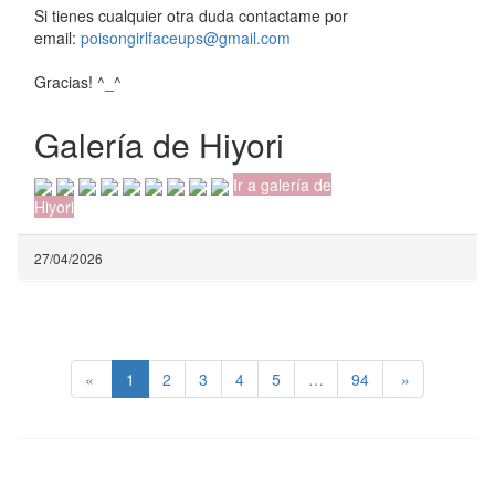
Si tienes cualquier otra duda contactame por
email:
poisongirlfaceups@gmail.com
Gracias! ^_^
Galería de Hiyori
Ir a galería de
Hiyori
27/04/2026
«
1
2
3
4
5
…
94
»