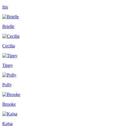
Iris
Brielle
Cecilia
Tippy
Polly
Brooke
Kajsa