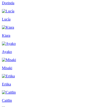
Dorinda
Lucía
Kiara
Ayako
Misaki
Eriika
Caitlin