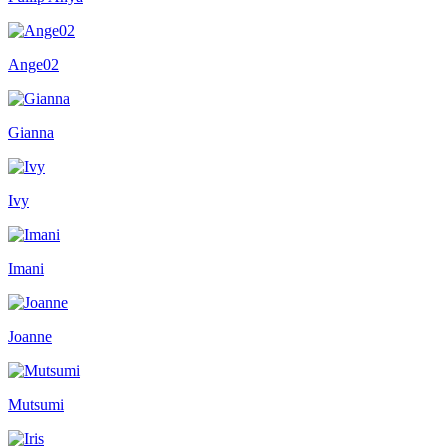
Ange02
Gianna
Ivy
Imani
Joanne
Mutsumi