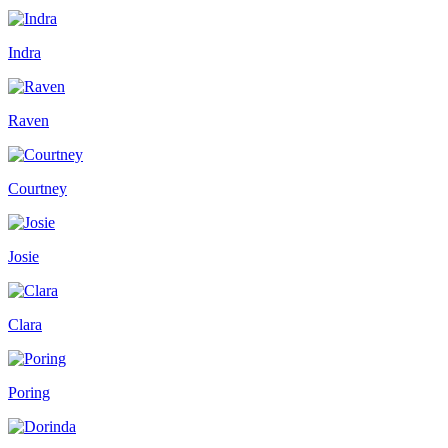
Indra
Raven
Courtney
Josie
Clara
Poring