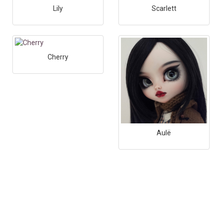
Lily
Scarlett
Cherry
Aulë