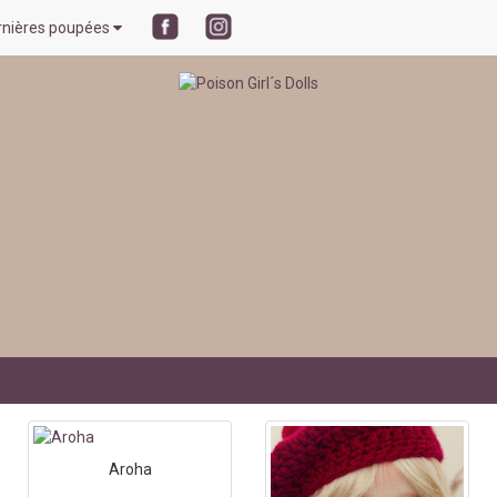
rnières poupées
Aroha