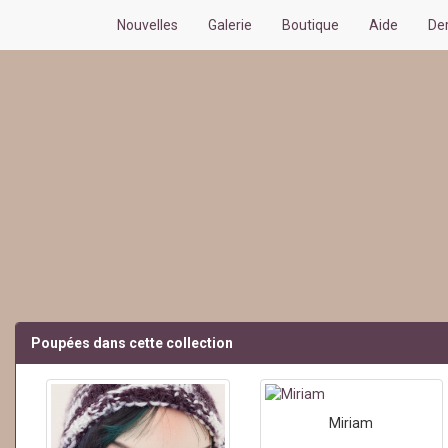
Nouvelles
Galerie
Boutique
Aide
De
Poupées dans cette collection
Miriam