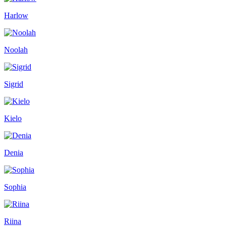
Harlow
Noolah
Sigrid
Kielo
Denia
Sophia
Riina