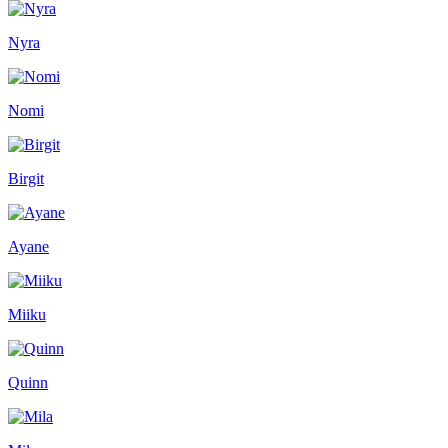
Nyra
Nomi
Birgit
Ayane
Miiku
Quinn