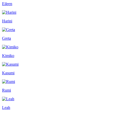
Eileen
Harini
Greta
Kimiko
Kasumi
Rumi
Leah