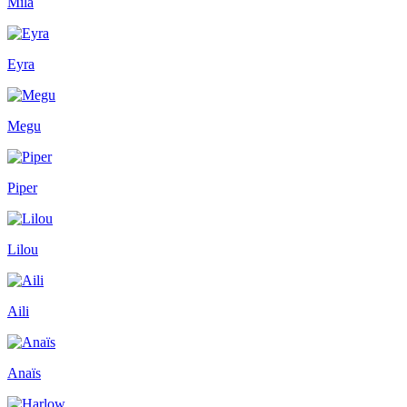
Mila
Eyra
Megu
Piper
Lilou
Aili
Anaïs