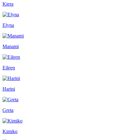
Kiera
Elyna
Manami
Eileen
Harini
Greta
Kimiko