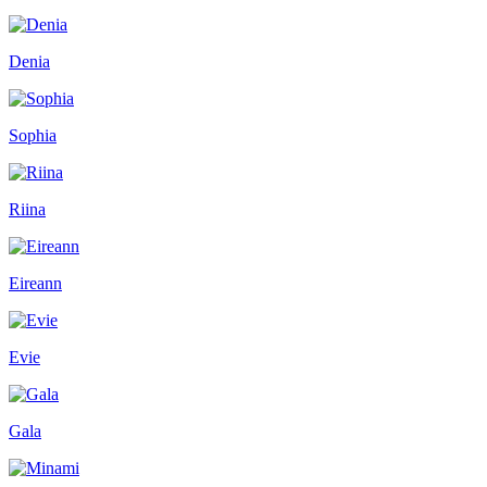
Denia
Sophia
Riina
Eireann
Evie
Gala