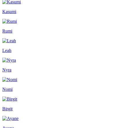
Kasumi
Rumi
Leah
Nyra
Nomi
Birgit