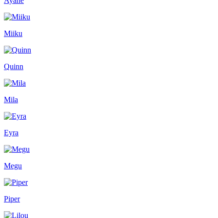
Ayane
Miiku
Quinn
Mila
Eyra
Megu
Piper