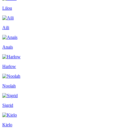
Lilou
Aili
Anaïs
Harlow
Noolah
Sigrid
Kielo