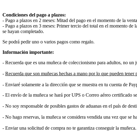
Condiciones del pago a plazos:
- Pago a plazos en 2 meses: Mitad del pago en el momento de la vent
- Pago a plazos en 3 meses: Primer tercio del total en el momento de 
se hayan completado.
Se podrá pedir uno o varios pagos como regalo.
Información importante:
- Recuerda que es una muñeca de coleccionismo para adultos, no un ju
-
Recuerda que son muñecas hechas a mano por lo que pueden tener 
- Enviaré solamente a la dirección que se muestra en tu cuenta de Pay
- El envío de la muñeca se hará por UPS o Correo aéreo certificado seg
- No soy responsable de posibles gastos de aduanas en el país de dest
- No hago reservas, la muñeca se considera vendida una vez que se ha
- Enviar una solicitud de compra no te garantiza conseguir la muñeca